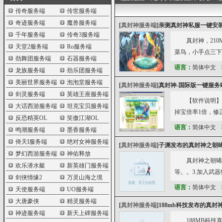
传奇服务端
传世服务端
奇迹服务端
魔兽服务端
[
真封神服务端
]
亲测真封神私服一键安
千年服务端
传奇3服务端
真封神，21
天堂2服务端
Ro服务端
菜鸟，小手点三下
劲舞团服务端
石器服务端
语言：
简体中文
龙族服务端
劲乐团服务端
美丽世界服务端
泡泡堂服务端
[
真封神服务端
]
真封神-国际版一键服务
剑灵服务端
英雄王座服务端
【软件说明】
大话西游服务端
坦克宝贝服务端
掉宝倍率1倍，修正
反恐精英OL
笑傲江湖OL
语言：
简体中文
鸣潮服务端
墨香服务端
倚天I服务端
绝对女神服务端
[
真封神服务端
]
子渊发布的真封神之朝晞v
梦幻西游服务端
神佑释放
真封神之朝晞
欢乐潜水艇
新英雄门服务端
等。。3.加入武
剑侠情缘2
万灵山海之境
语言：
简体中文
天使服务端
UO服务端
大唐豪侠
精灵服务端
[
真封神服务端
]
188mb科技发布的真封
神迹服务端
新天上碑服务端
188MB科