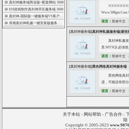
真封神服务端商业版+配套网站
3608
※※※※※※※
818游戏制作真封神开区服务端
3600
Www.598gm.C
真封神-国际版一键服务端VS客户端
3484
语言：
简体中文
亲测真封神私服一键安装版服务端+客户端
3471
[
真封神服务端
]
真封神私服服务端(新技
真封神私服发布站w
意:MYSQL必
www.zhaojt.com
语言：
简体中文
[
真封神服务端
]
黑色网络真封神服务端
黑色网络真封
进，可能还有部分
语言：
简体中文
关于本站
-
网站帮助
-
广告合作
-
陆
Copyright © 2005-2023
www.9876