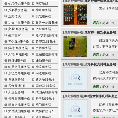
[
真封神服务端
]
真封神服务端商业版+配
仙境传说服务端
网页游戏
真封神服务端
投名状服务端
神奇服务端
丝路传说
挑战服务端
功夫世界服务端
破天一剑服务端
语言：
简体中文
突袭OL服务端
傲世服务端
[
真封神服务端
]
真封神一键安装服务端
盛大富翁
蒸汽幻想服务端
耐玩真正适合
刀Online服务端
希望OL服务端
过高，要不暴率过
猛将OL服务端
密传服务端
天地OL服务端
星钻物语服务端
语言：
简体中文
露娜ol服务端
诛仙服务端
[
真封神服务端
]
义海科技真封神服务端
幻灵游侠服务端
神泣服务端
义海科技网络
永恒之塔服务端
问道服务端
程开始到结束有了
鬼魅服务端
新天骄服务端
吞食天地2服务端
国威OL服务端
语言：
简体中文
天道服务端
战国英雄服务端
[
真封神服务端
]
818游戏制作真封神变
传奇归来服务端
科洛斯服务端
如果你是新手
稀有游戏服务端
蜀门服务端
修改客户QQ即正常开区，经
大话战国服务端
武林群侠传2服务端
倚天Ⅱ服务端
武魂服务端