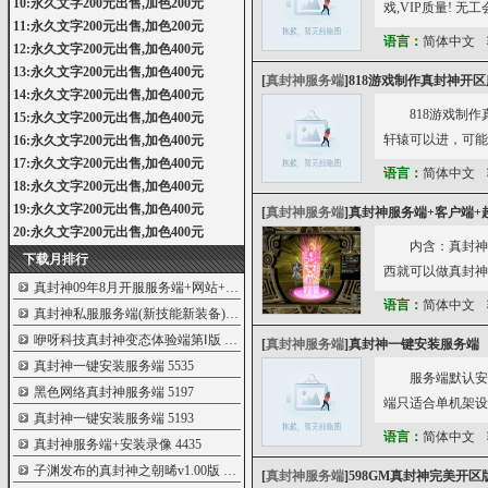
10:永久文字200元出售,加色200元
戏,VIP质量! 
11:永久文字200元出售,加色200元
语言：
简体中文
12:永久文字200元出售,加色400元
13:永久文字200元出售,加色400元
[
真封神服务端
]
818游戏制作真封神开
14:永久文字200元出售,加色400元
818游戏制
15:永久文字200元出售,加色400元
轩辕可以进，可能
16:永久文字200元出售,加色400元
17:永久文字200元出售,加色400元
语言：
简体中文
18:永久文字200元出售,加色400元
19:永久文字200元出售,加色400元
[
真封神服务端
]
真封神服务端+客户端+
20:永久文字200元出售,加色400元
内含：真封神
下载月排行
西就可以做真封神
真封神09年8月开服服务端+网站+补丁
5959
语言：
简体中文
真封神私服服务端(新技能新装备)
5905
咿呀科技真封神变态体验端第Ⅰ版
5574
[
真封神服务端
]
真封神一键安装服务端
真封神一键安装服务端
5535
服务端默认安
黑色网络真封神服务端
5197
端只适合单机架设
真封神一键安装服务端
5193
语言：
简体中文
真封神服务端+安装录像
4435
子渊发布的真封神之朝晞v1.00版
3737
[
真封神服务端
]
598GM真封神完美开区