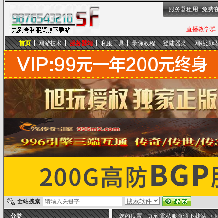
服务器租用
免费
直播教学群，
首页
网游技术
服务器端
私服工具
录像教程
登陆器类
网站源码
九到零私服资源下载站
全站搜索
分类
您的位置：
九到零私服资源下载站
->