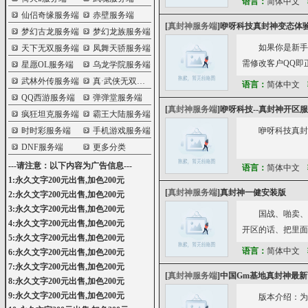
语言：
简体中文
仙侣奇缘服务端
赤壁服务端
[
真封神服务端
]
咿呀科技真封神变态体验
梦幻古龙服务端
梦幻龙族服务端
如果你是新手
天下无双服务端
凤舞天骄服务端
需修改客户QQ即正常开区，
星愿OL服务端
乌龙学院服务端
武林外传服务端
真·武侠无双服务端
语言：
简体中文
QQ西游服务端
弹弹堂服务端
[
真封神服务端
]
咿呀科技--真封神开区
疯狂坦克服务端
霸王大陆服务端
时时彩服务端
手机游戏服务端
咿呀科技真封
DNF服务端
更多分类
---请注意：以下内容为广告信息---
语言：
简体中文
1:永久文字200元出售,加色200元
[
真封神服务端
]
真封神一健安装版
2:永久文字200元出售,加色200元
3:永久文字200元出售,加色200元
国战、啪卖、
4:永久文字200元出售,加色200元
开区的话、把里面的1
5:永久文字200元出售,加色200元
语言：
简体中文
6:永久文字200元出售,加色200元
7:永久文字200元出售,加色200元
[
真封神服务端
]
中国Gm基地真封神最新
8:永久文字200元出售,加色200元
9:永久文字200元出售,加色200元
版本介绍：为