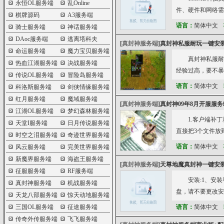
永恒OL服务端
乱Online
件、硬件和网络需求 
棋牌源码
A3服务端
语言：
简体中文
骑士服务端
神话服务端
DAoc服务端
逃离塔科夫
[
真封神服务端
]
真封神私服耐玩一键安
命运服务端
魔力宝贝服务端
真封神私服耐
热血江湖服务端
决战服务端
经验过高，要不暴
传说OL服务端
冒险岛服务端
语言：
简体中文
科洛斯服务端
剑侠情缘服务端
红月服务端
魔域服务端
[
真封神服务端
]
真封神09年8月开服服务
江湖OL服务端
梦幻森林服务端
1.客户端补丁
天堂I服务端
日月传说服务端
直接把3个文件放到
时空之泪服务端
奇迹世界服务端
语言：
简体中文
风云服务端
完美世界服务端
新魔界服务端
海盗王服务端
[
真封神服务端
]
天尊地魔真封神一键安
征服服务端
RF服务端
安装:1、安
真封神服务端
机战服务端
盘，请不要更改安
天龙八部服务端
惊天动地服务端
三国OL服务端
征途服务端
语言：
简体中文
传奇外传服务端
飞飞服务端